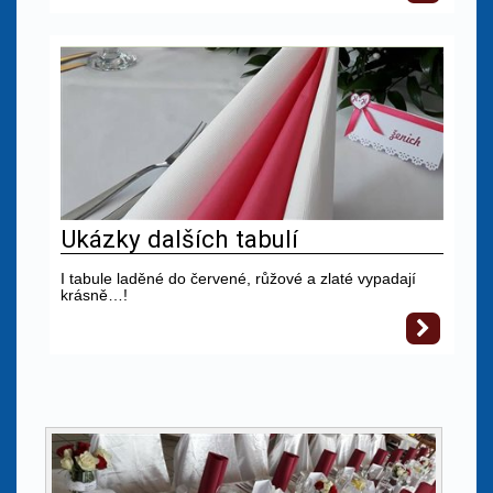
Ukázky dalších tabulí
I tabule laděné do červené, růžové a zlaté vypadají
krásně…!