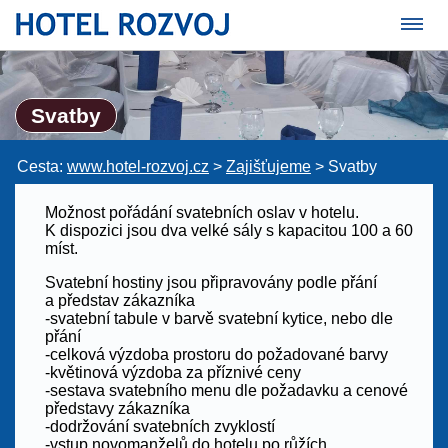
Svatby
Cesta:
www.hotel-rozvoj.cz
>
Zajišťujeme
>
Svatby
Možnost pořádání svatebních oslav v hotelu.
K dispozici jsou dva velké sály s kapacitou 100 a 60
míst.
Svatební hostiny jsou připravovány podle přání
a představ zákazníka
-svatební tabule v barvě svatební kytice, nebo dle
přání
-celková výzdoba prostoru do požadované barvy
-květinová výzdoba za příznivé ceny
-sestava svatebního menu dle požadavku a cenové
představy zákazníka
-dodržování svatebních zvyklostí
-vstup novomanželů do hotelu po růžích