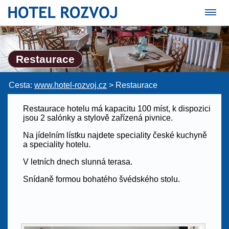
Restaurace
Cesta:
www.hotel-rozvoj.cz
>
Restaurace
Restaurace hotelu má kapacitu 100 míst, k dispozici
jsou 2 salónky a stylově zařízená pivnice.
Na jídelním lístku najdete speciality české kuchyně
a speciality hotelu.
V letních dnech slunná terasa.
Snídaně formou bohatého švédského stolu.