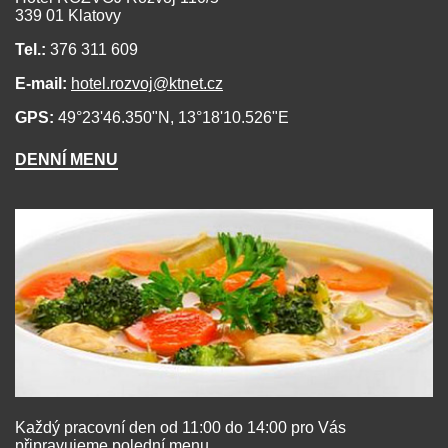
339 01 Klatovy
Tel.:
376 311 609
E-mail:
hotel.rozvoj@ktnet.cz
GPS:
49°23'46.350"N, 13°18'10.526"E
DENNÍ MENU
Každý pracovní den od 11:00 do 14:00 pro Vás
připravujeme polední menu.