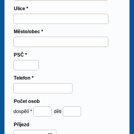
Ulice *
Město/obec *
PSČ *
Telefon *
Počet osob
dospělí *
děti
Příjezd