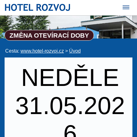
ZMĚNA OTEVÍRACÍ DOBY
Cesta:
www.hotel-rozvoj.cz
>
Úvod
NEDĚLE
31.05.202
6